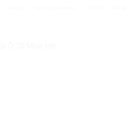
DỊCH VỤ
DỊCH VỤ GIA TĂNG
TIN TỨC
LIÊN HỆ
Xe Ô Tô Mùa Hè