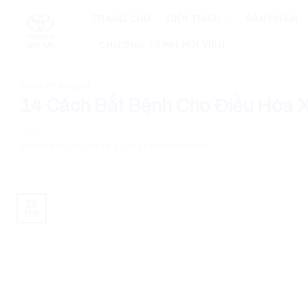
Skip
TRANG CHỦ
GIỚI THIỆU
SẢN PHẨM
to
content
CHƯƠNG TRÌNH HỘI VIÊN
CHƯA PHÂN LOẠI
14 Cách Bắt Bệnh Cho Điều Hòa 
POSTED ON
26 THÁNG 9, 2021
BY
HIENTOYOTA
26
Th9