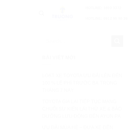
HOTLINE: 1800 3372
HOTLINE: 0912 90 90 39
BÀI VIẾT MỚI
LOẠT XE TOYOTA ƯU ĐÃI LÊN ĐẾN
100 % LỆ PHÍ TRƯỚC BẠ TRONG
THÁNG 7 NÀY
TOYOTA GIA LAI TIẾP TỤC MANG
CHUỖI SỰ KIỆN LÁI THỬ XE & BẢO
DƯỠNG LƯU ĐỘNG ĐẾN AYUN PA
ƯU ĐÃI MÙA HÈ – ĐƯA XE ĐẾN