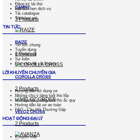
Đăng ký lái thử
CAMRY
Đặt lịch hẹn dịch vụ
Tải catalogue
Tải bảng giá
3 Products
TIN TỨC
RAIZE
Tin tức chung
Tuyển dụng
1 Product
Khuyến mãi
Sự kiện
Báo chí viết về Toyota
LỜI KHUYÊN CHUYÊN GIA
COROLLA CROSS
2 Products
Hướng dẫn sử dụng xe
Những chú ý tăng tuổi thọ lốp
Những chú ý tăng tuổi thọ ắc quy
Hướng dẫn lái xe an toàn
FAQ - Câu Hỏi Thường Gặp
VELOZ CROSS
HOẠT ĐỘNG ĐẠI LÝ
2 Products
Khuyến mãi