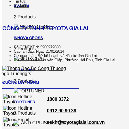
Tin tức
Sự kiện
AVANZA
2 Products
CÔNG TY TNHH TOYOTA GIA LAI
INNOVA CROSS
Số GCNĐKDN: 5900979080
3 Products
Cấp lần đầu: Ngày 21/01/2014
Cơ quan cấp: Sở kế hoạch và đầu tư tỉnh Gia-Lai
Địa chỉ: 130 Võ Nguyên Giáp, Phường Hội Phú, Tỉnh Gia Lai
HILUX 2026
3 Products
ĐƯỜNG DÂY NÓNG
1800 3372
FORTUNER
0912 90 90 39
7 Products
cskh@toyotagialai.com.vn