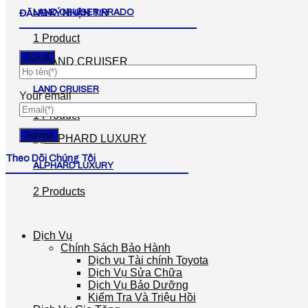
LAND CRUISER PRADO
ĐĂNG KÝ NHẬN TIN
1 Product
LAND CRUISER
Your email
1 Product
Theo Dõi Chúng Tôi
ALPHARD LUXURY
2 Products
Dịch Vụ
Chính Sách Bảo Hành
Dịch vụ Tài chính Toyota
Dịch Vụ Sửa Chữa
Dịch Vụ Bảo Dưỡng
Kiểm Tra Và Triệu Hồi