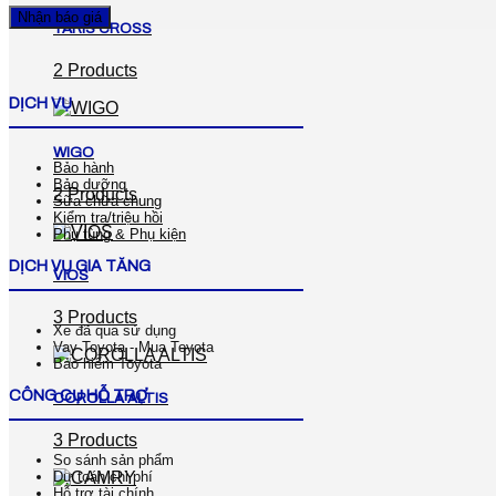
YARIS CROSS
2 Products
DỊCH VỤ
WIGO
Bảo hành
Bảo dưỡng
2 Products
Sữa chữa chung
Kiểm tra/triệu hồi
Phụ tùng & Phụ kiện
DỊCH VỤ GIA TĂNG
VIOS
3 Products
Xe đã qua sử dụng
Vay Toyota - Mua Toyota
Bảo hiểm Toyota
CÔNG CỤ HỖ TRỢ
COROLLA ALTIS
3 Products
So sánh sản phẩm
Dự toán chi phí
Hỗ trợ tài chính