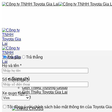
Skip
to
content
Trả góp
Trả thẳng
Họ và tên *
Trang chủ
Số điện thoại *
Giới Thiệu
Giới Thiệu Trương Group
Giới Thiệu Toyota Gia Lai
Xe quan tâm
Sản Phẩm
Tôi đồng ý với chính sách bảo mật thông tin của Toyota Gia