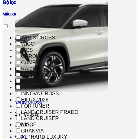
Bộ lọc
Mẫu xe
YARIS CROSS
WIGO
VIOS
COROLLA ALTIS
CAMRY
RAIZE
COROLLA CROSS
VELOZ CROSS
AVANZA
INNOVA CROSS
HILUX 2026
YARIS CROSS
FORTUNER
LAND CRUISER PRADO
2 Products
LAND CRUISER
HIACE
GRANVIA
ALPHARD LUXURY
WIGO