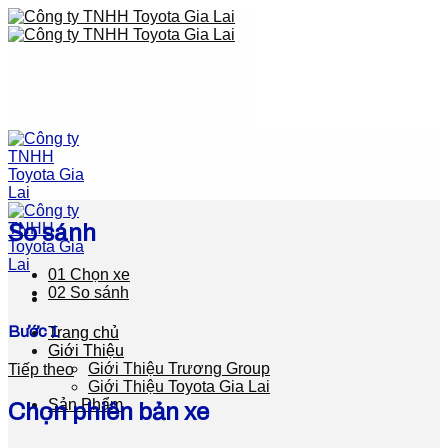
Skip
to
content
So sánh
01
Chọn xe
02
So sánh
Bước 1
Trang chủ
Giới Thiệu
Giới Thiệu Trương Group
Tiếp theo
Giới Thiệu Toyota Gia Lai
Sản Phẩm
Chọn phiên bản xe