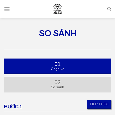
Skip
to
content
SO SÁNH
01
Chọn xe
02
So sánh
TIẾP THEO
BƯỚC 1