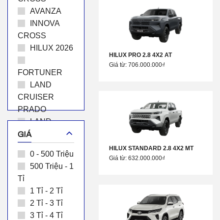
AVANZA
INNOVA
CROSS
HILUX 2026
HILUX PRO 2.8 4X2 AT
Giá từ: 706.000.000₫
FORTUNER
LAND
CRUISER
PRADO
LAND
CRUISER
GIÁ
HIACE
HILUX STANDARD 2.8 4X2 MT
0 - 500 Triệu
GRANVIA
Giá từ: 632.000.000₫
500 Triệu - 1
ALPHARD
Tỉ
LUXURY
1 Tỉ - 2 Tỉ
2 Tỉ - 3 Tỉ
3 Tỉ - 4 Tỉ