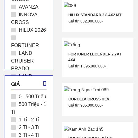
AVANZA
INNOVA
HILUX STANDARD 2.8 4X2 MT
Giá từ: 632.000.000₫
CROSS
HILUX 2026
FORTUNER
LAND
FORTUNER LEGENDER 2.7AT
4X4
CRUISER
Giá từ: 1.395.000.000₫
PRADO
LAND
CRUISER
GIÁ
HIACE
0 - 500 Triệu
GRANVIA
COROLLA CROSS HEV
500 Triệu - 1
Giá từ: 905.000.000₫
ALPHARD
Tỉ
LUXURY
1 Tỉ - 2 Tỉ
2 Tỉ - 3 Tỉ
3 Tỉ - 4 Tỉ