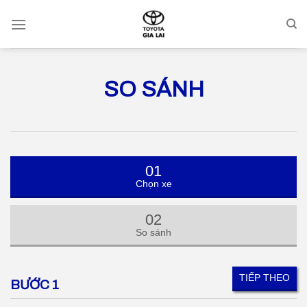
Skip
to
content
SO SÁNH
01
Chọn xe
02
So sánh
TIẾP THEO
BƯỚC 1