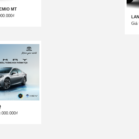
EMIO MT
000.000₫
LAN
Giá 
Q
0.000.000₫