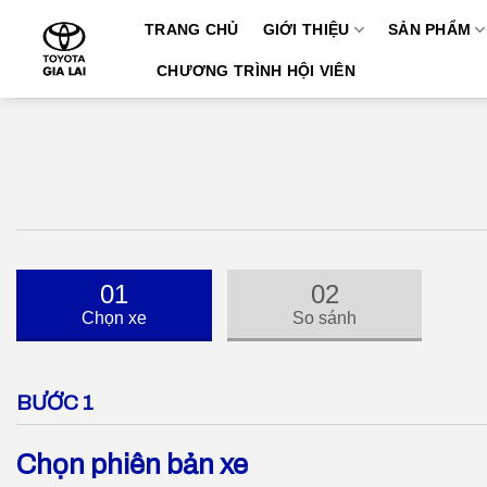
Skip
TRANG CHỦ
GIỚI THIỆU
SẢN PHẨM
to
content
CHƯƠNG TRÌNH HỘI VIÊN
01
02
Chọn xe
So sánh
BƯỚC 1
Chọn phiên bản xe