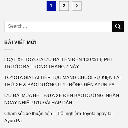
1
2
BÀI VIẾT MỚI
LOẠT XE TOYOTA ƯU ĐÃI LÊN ĐẾN 100 % LỆ PHÍ
TRƯỚC BẠ TRONG THÁNG 7 NÀY
TOYOTA GIA LAI TIẾP TỤC MANG CHUỖI SỰ KIỆN LÁI
THỬ XE & BẢO DƯỠNG LƯU ĐỘNG ĐẾN AYUN PA
ƯU ĐÃI MÙA HÈ – ĐƯA XE ĐẾN BẢO DƯỠNG, NHẬN
NGAY NHIỀU ƯU ĐÃI HẤP DẪN
Chăm sóc xe thuận tiện – Trải nghiệm Toyota ngay tại
Ayun Pa