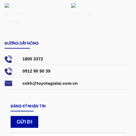
ĐƯỜNG DÂY NÓNG
1800 3372
0912 90 90 39
cskh@toyotagialai.com.vn
ĐĂNG KÝ NHẬN TIN