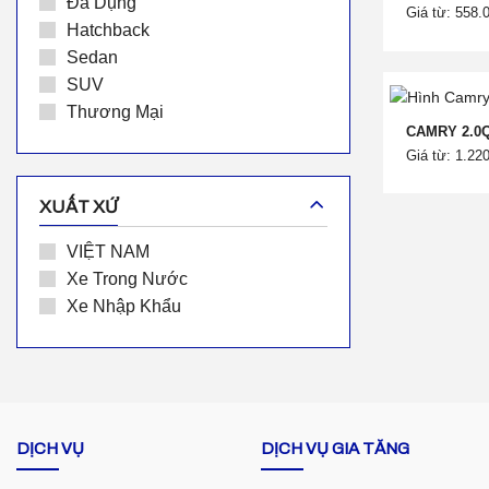
Đa Dụng
Giá từ: 558.
Hatchback
Sedan
SUV
Thương Mại
CAMRY 2.0
Giá từ: 1.22
XUẤT XỨ
VIỆT NAM
Xe Trong Nước
Xe Nhập Khẩu
DỊCH VỤ
DỊCH VỤ GIA TĂNG