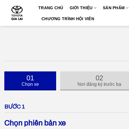
Skip
TRANG CHỦ
GIỚI THIỆU
SẢN PHẨM
to
content
CHƯƠNG TRÌNH HỘI VIÊN
01
02
Chọn xe
Nơi đăng ký trước bạ
BƯỚC 1
Chọn phiên bản xe